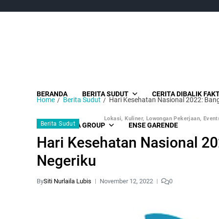
BERANDA
BERITA SUDUT
CERITA DIBALIK FAK
Home
Berita Sudut
Hari Kesehatan Nasional 2022: Bang
Lokasi, Kuliner, Lowongan Pekerjaan, Events
Berita Sudut
SUDUT MEDIA GROUP
ENSE GARENDE
Hari Kesehatan Nasional 20
Negeriku
By
Siti Nurlaila Lubis
November 12, 2022
0