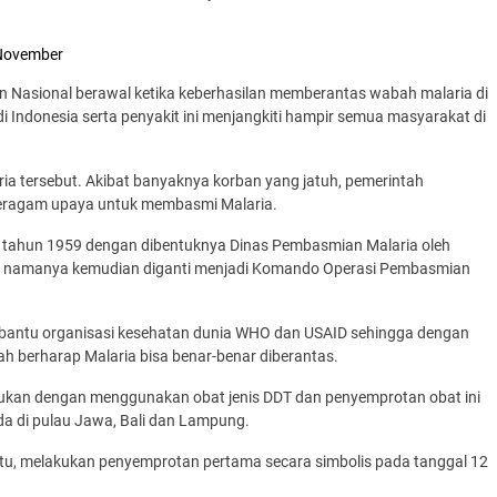
.
 November
 Nasional berawal ketika keberhasilan memberantas wabah malaria di
 Indonesia serta penyakit ini menjangkiti hampir semua masyarakat di
ia tersebut. Akibat banyaknya korban yang jatuh, pemerintah
eragam upaya untuk membasmi Malaria.
 tahun 1959 dengan dibentuknya Dinas Pembasmian Malaria oleh
3, namanya kemudian diganti menjadi Komando Operasi Pembasmian
ibantu organisasi kesehatan dunia WHO dan USAID sehingga dengan
h berharap Malaria bisa benar-benar diberantas.
akukan dengan menggunakan obat jenis DDT dan penyemprotan obat ini
a di pulau Jawa, Bali dan Lampung.
 itu, melakukan penyemprotan pertama secara simbolis pada tanggal 12