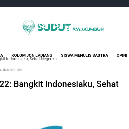
Sudut Payakumbuh
Creative Independent Media
TA
KOLOM JON LADIANG
SISWA MENULIS SASTRA
OPINI
kit Indonesiaku, Sehat Negeriku
, dan lain-lain
22: Bangkit Indonesiaku, Sehat