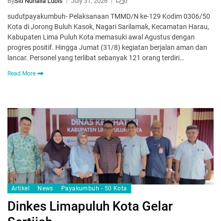
By
Siti Nurlaila Lubis
July 31, 2026
0
sudutpayakumbuh- Pelaksanaan TMMD/N ke-129 Kodim 0306/50
Kota di Jorong Buluh Kasok, Nagari Sarilamak, Kecamatan Harau,
Kabupaten Lima Puluh Kota memasuki awal Agustus dengan
progres positif. Hingga Jumat (31/8) kegiatan berjalan aman dan
lancar. Personel yang terlibat sebanyak 121 orang terdiri…
Read More
Artikel
News
Payakumbuh - 50 Kota
Dinkes Limapuluh Kota Gelar