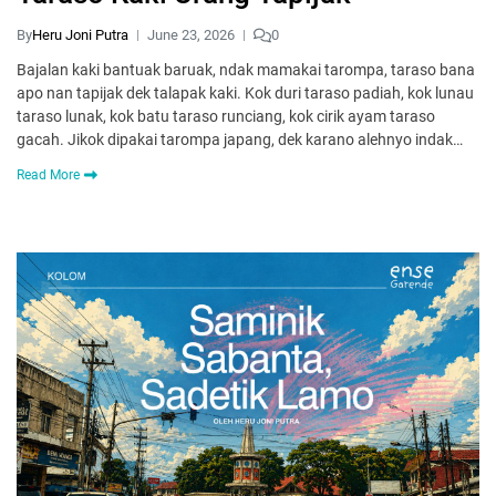
By
Heru Joni Putra
June 23, 2026
0
Bajalan kaki bantuak baruak, ndak mamakai tarompa, taraso bana
apo nan tapijak dek talapak kaki. Kok duri taraso padiah, kok lunau
taraso lunak, kok batu taraso runciang, kok cirik ayam taraso
gacah. Jikok dipakai tarompa japang, dek karano alehnyo indak…
Read More