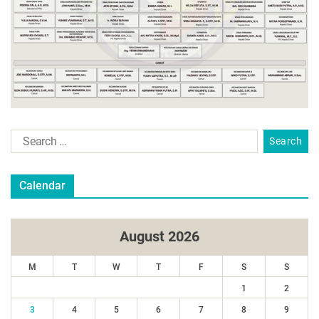
Calendar
August 2026
M
T
W
T
F
S
S
1
2
3
4
5
6
7
8
9