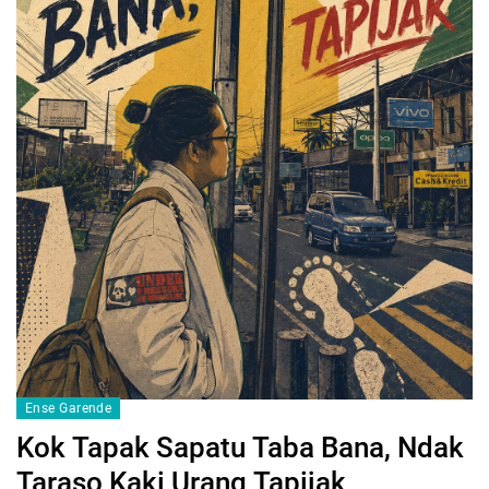
Ense Garende
‎Kok Tapak Sapatu Taba Bana, ‎Ndak
Taraso Kaki Urang Tapijak‎‎