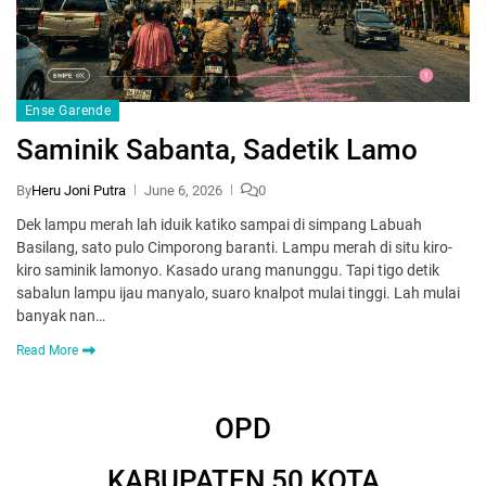
Ense Garende
Saminik Sabanta, Sadetik Lamo
By
Heru Joni Putra
June 6, 2026
0
Dek lampu merah lah iduik katiko sampai di simpang Labuah
Basilang, sato pulo Cimporong baranti. Lampu merah di situ kiro-
kiro saminik lamonyo. Kasado urang manunggu. Tapi tigo detik
sabalun lampu ijau manyalo, suaro knalpot mulai tinggi. Lah mulai
banyak nan…
Read More
OPD
KABUPATEN 50 KOTA