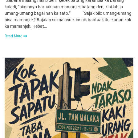
“Sabana malang nasib den,” kecek batang karambia ka batang
kaladi, “biasonyo baruak nan mamanjek batang den, kini lah jo
umang-umang bagai nan ka sato.” “Sajak bilo umang-umang
bisa mamanjek? Bajalan se mainsuik-insuik bantuak itu, kunun kok
ka mamanjek. Hebat…
Read More