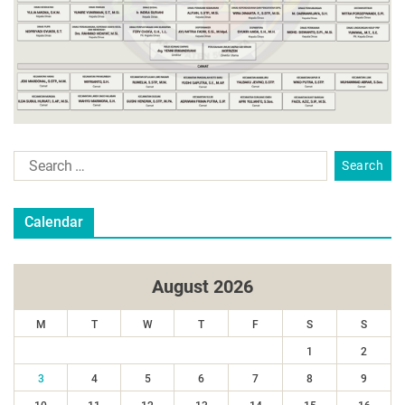
Calendar
August 2026
M
T
W
T
F
S
S
1
2
3
4
5
6
7
8
9