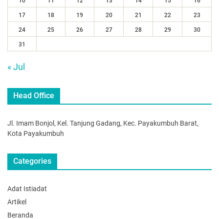
10
11
12
13
14
15
16
17
18
19
20
21
22
23
24
25
26
27
28
29
30
31
« Jul
Head Office
Jl. Imam Bonjol, Kel. Tanjung Gadang, Kec. Payakumbuh Barat,
Kota Payakumbuh
Categories
Adat Istiadat
Artikel
Beranda