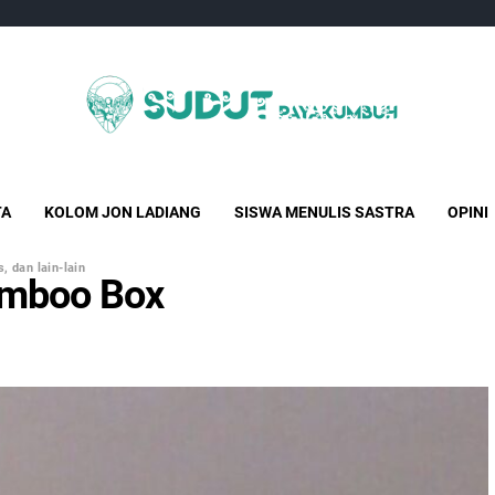
Sudut Payakumbuh
Creative Independent Media
TA
KOLOM JON LADIANG
SISWA MENULIS SASTRA
OPINI
, dan lain-lain
amboo Box