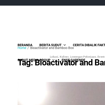
BERANDA
BERITA SUDUT
CERITA DIBALIK FAK
Home
Bioactivator and Bamboo Box
Lokasi, Kuliner, Lowongan Pekerjaan, Events
Tag:
Bioactivator and B
SUDUT MEDIA GROUP
ENSE GARENDE