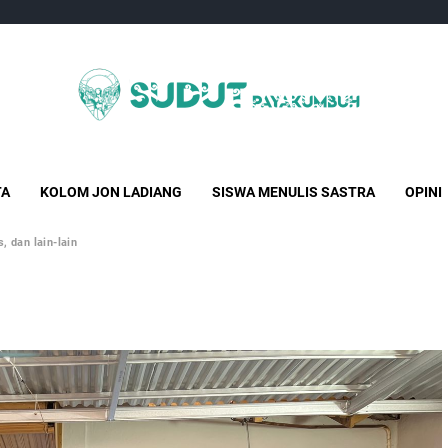
Sudut Payakumbuh
Creative Independent Media
TA
KOLOM JON LADIANG
SISWA MENULIS SASTRA
OPINI
, dan lain-lain