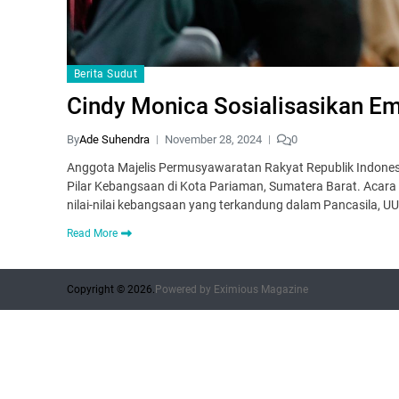
Berita Sudut
Cindy Monica Sosialisasikan Em
By
Ade Suhendra
November 28, 2024
0
Anggota Majelis Permusyawaratan Rakyat Republik Indones
Pilar Kebangsaan di Kota Pariaman, Sumatera Barat. Aca
nilai-nilai kebangsaan yang terkandung dalam Pancasila, U
Read More
Copyright © 2026.
Powered by
Eximious Magazine