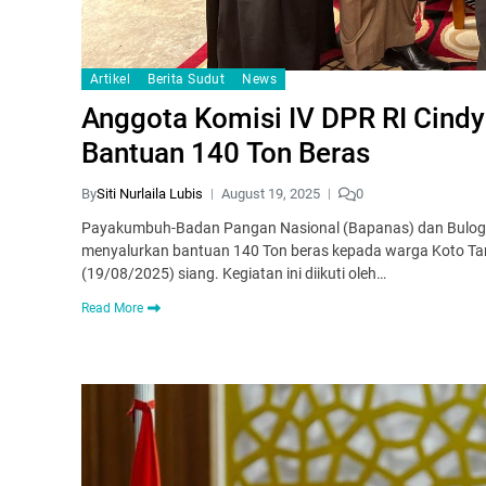
Artikel
Berita Sudut
News
Anggota Komisi IV DPR RI Cindy
Bantuan 140 Ton Beras
By
Siti Nurlaila Lubis
August 19, 2025
0
Payakumbuh-Badan Pangan Nasional (Bapanas) dan Bulog b
menyalurkan bantuan 140 Ton beras kepada warga Koto Tan
(19/08/2025) siang. Kegiatan ini diikuti oleh…
Read More