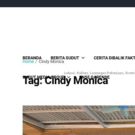
BERANDA
BERITA SUDUT
CERITA DIBALIK FAK
Home
Cindy Monica
Lokasi, Kuliner, Lowongan Pekerjaan, Events
Tag:
Cindy Monica
SUDUT MEDIA GROUP
ENSE GARENDE