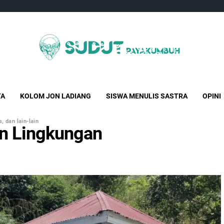
Sudut Payakumbuh
Creative Independent Media
TA
KOLOM JON LADIANG
SISWA MENULIS SASTRA
OPINI
, dan lain-lain
n Lingkungan