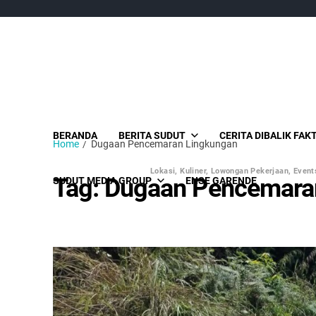
BERANDA
BERITA SUDUT
CERITA DIBALIK FAK
Home
Dugaan Pencemaran Lingkungan
Lokasi, Kuliner, Lowongan Pekerjaan, Events
Tag:
Dugaan Pencemara
SUDUT MEDIA GROUP
ENSE GARENDE