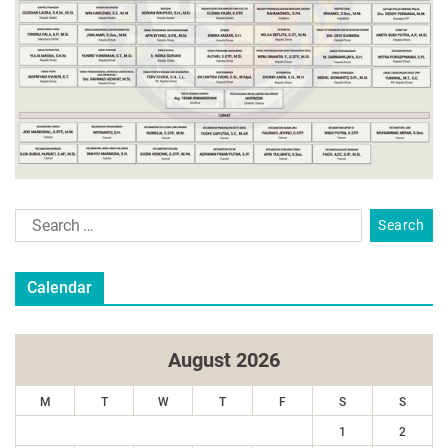
Calendar
August 2026
M
T
W
T
F
S
S
1
2