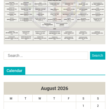
Calendar
August 2026
M
T
W
T
F
S
S
1
2