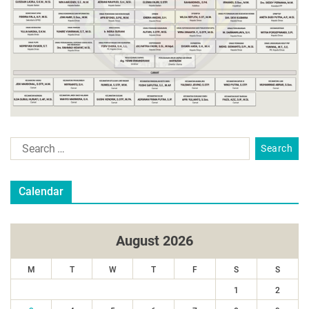
Calendar
August 2026
M
T
W
T
F
S
S
1
2