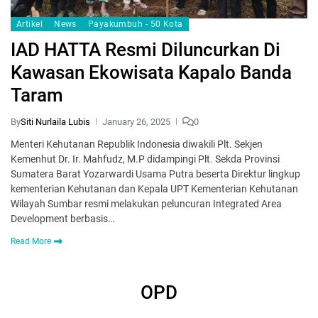
Artikel
News
Payakumbuh - 50 Kota
IAD HATTA Resmi Diluncurkan Di
Kawasan Ekowisata Kapalo Banda
Taram
By
Siti Nurlaila Lubis
January 26, 2025
0
Menteri Kehutanan Republik Indonesia diwakili Plt. Sekjen
Kemenhut Dr. Ir. Mahfudz, M.P didampingi Plt. Sekda Provinsi
Sumatera Barat Yozarwardi Usama Putra beserta Direktur lingkup
kementerian Kehutanan dan Kepala UPT Kementerian Kehutanan
Wilayah Sumbar resmi melakukan peluncuran Integrated Area
Development berbasis…
Read More
OPD