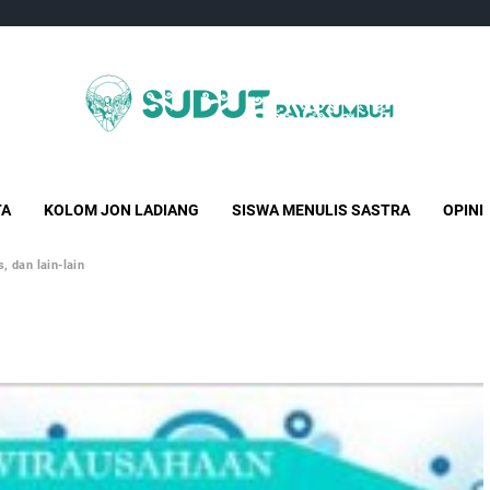
Sudut Payakumbuh
Creative Independent Media
TA
KOLOM JON LADIANG
SISWA MENULIS SASTRA
OPINI
, dan lain-lain