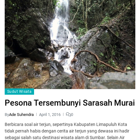
Sudut Wisata
Pesona Tersembunyi Sarasah Murai
By
Ade Suhendra
April 1, 2016
0
Berbicara soal air terjun, sepertinya Kabupaten Limapuluh Kota
tidak pernah habis dengan cerita air terjun yang dewasa ini hadir
sebagai salah satu destinasi wisata alam di Sumbar. Selain Air