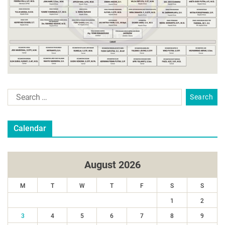
Calendar
August 2026
M
T
W
T
F
S
S
1
2
3
4
5
6
7
8
9