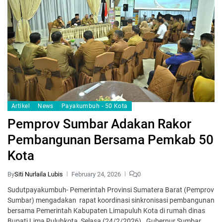
Artikel
News
Payakumbuh - 50 Kota
Pemprov Sumbar Adakan Rakor
Pembangunan Bersama Pemkab 50
Kota
By
Siti Nurlaila Lubis
February 24, 2026
0
Sudutpayakumbuh- Pemerintah Provinsi Sumatera Barat (Pemprov
Sumbar) mengadakan ra­pat koordinasi sinkronisasi pembangunan
bersama Pemerintah Kabupaten Limapuluh Kota di rumah dinas
Bupati Lima Puluhkota, Selasa (24/2/2026). Gubernur Sumbar,