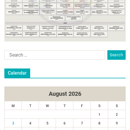
Calendar
August 2026
M
T
W
T
F
S
S
1
2
3
4
5
6
7
8
9