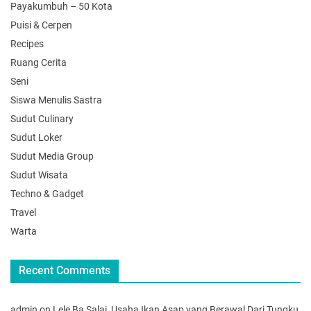
Payakumbuh – 50 Kota
Puisi & Cerpen
Recipes
Ruang Cerita
Seni
Siswa Menulis Sastra
Sudut Culinary
Sudut Loker
Sudut Media Group
Sudut Wisata
Techno & Gadget
Travel
Warta
Recent Comments
admin
on
Lele Ba Salai, Usaha Ikan Asap yang Berawal Dari Tungku