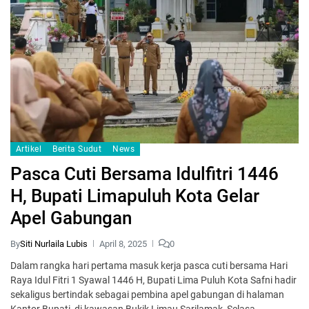
Artikel
Berita Sudut
News
Pasca Cuti Bersama Idulfitri 1446
H, Bupati Limapuluh Kota Gelar
Apel Gabungan
By
Siti Nurlaila Lubis
April 8, 2025
0
Dalam rangka hari pertama masuk kerja pasca cuti bersama Hari
Raya Idul Fitri 1 Syawal 1446 H, Bupati Lima Puluh Kota Safni hadir
sekaligus bertindak sebagai pembina apel gabungan di halaman
Kantor Bupati di kawasan Bukik Limau Sarilamak, Selasa