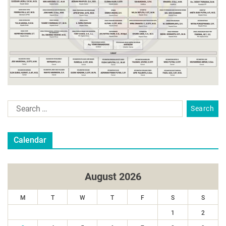
Calendar
August 2026
M
T
W
T
F
S
S
1
2