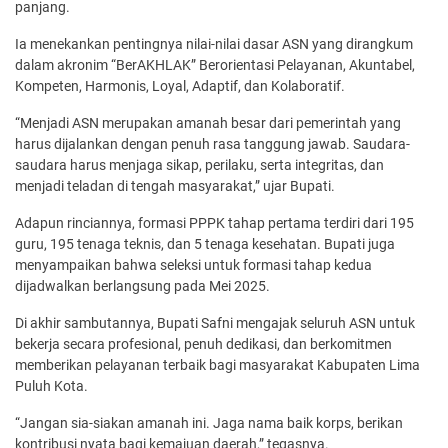
panjang.
Ia menekankan pentingnya nilai-nilai dasar ASN yang dirangkum
dalam akronim “BerAKHLAK” Berorientasi Pelayanan, Akuntabel,
Kompeten, Harmonis, Loyal, Adaptif, dan Kolaboratif.
“Menjadi ASN merupakan amanah besar dari pemerintah yang
harus dijalankan dengan penuh rasa tanggung jawab. Saudara-
saudara harus menjaga sikap, perilaku, serta integritas, dan
menjadi teladan di tengah masyarakat,” ujar Bupati.
Adapun rinciannya, formasi PPPK tahap pertama terdiri dari 195
guru, 195 tenaga teknis, dan 5 tenaga kesehatan. Bupati juga
menyampaikan bahwa seleksi untuk formasi tahap kedua
dijadwalkan berlangsung pada Mei 2025.
Di akhir sambutannya, Bupati Safni mengajak seluruh ASN untuk
bekerja secara profesional, penuh dedikasi, dan berkomitmen
memberikan pelayanan terbaik bagi masyarakat Kabupaten Lima
Puluh Kota.
“Jangan sia-siakan amanah ini. Jaga nama baik korps, berikan
kontribusi nyata bagi kemajuan daerah,” tegasnya.