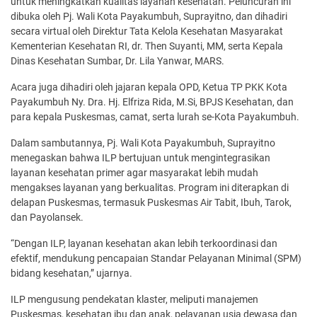
untuk meningkatkan kualitas layanan kesehatan. Peluncuran ini
dibuka oleh Pj. Wali Kota Payakumbuh, Suprayitno, dan dihadiri
secara virtual oleh Direktur Tata Kelola Kesehatan Masyarakat
Kementerian Kesehatan RI, dr. Then Suyanti, MM, serta Kepala
Dinas Kesehatan Sumbar, Dr. Lila Yanwar, MARS.
Acara juga dihadiri oleh jajaran kepala OPD, Ketua TP PKK Kota
Payakumbuh Ny. Dra. Hj. Elfriza Rida, M.Si, BPJS Kesehatan, dan
para kepala Puskesmas, camat, serta lurah se-Kota Payakumbuh.
Dalam sambutannya, Pj. Wali Kota Payakumbuh, Suprayitno
menegaskan bahwa ILP bertujuan untuk mengintegrasikan
layanan kesehatan primer agar masyarakat lebih mudah
mengakses layanan yang berkualitas. Program ini diterapkan di
delapan Puskesmas, termasuk Puskesmas Air Tabit, Ibuh, Tarok,
dan Payolansek.
“Dengan ILP, layanan kesehatan akan lebih terkoordinasi dan
efektif, mendukung pencapaian Standar Pelayanan Minimal (SPM)
bidang kesehatan,” ujarnya.
ILP mengusung pendekatan klaster, meliputi manajemen
Puskesmas, kesehatan ibu dan anak, pelayanan usia dewasa dan