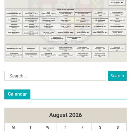
Calendar
August 2026
M
T
W
T
F
S
S