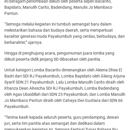
ini beragam perlombaan diikuti oleh peserta seperi Bacarito,
Bapidato, Manulih Carito, Badendang, Manulis Jo Mambaco
Pantun.
“Semoga melalui kegiatan ini tumbuh semangat baru dalam
melestarikan bahasa dan budaya daerah, serta memperkuat
karakter generasi muda Payakumbuh yang cerdas, berbudaya, dan
berkarakter,” ujarnya.
Hingga di penghujung acara, pengumuman juara lomba yang
diikuti peserta didik jenjang SD dibacakan oleh panitia.
Untuk kategori Lomba Bacarito dimenangkan oleh Aleena Dhea El
Badri dari SDI RJ Payakumbuh, Lomba Bapidato oleh Gilang Arjuna
Syarif SDN 21 Payakumbuh. Lalu Lomba Manulih Carito diraih oleh
Khanza Dean Alrescha SDI RJ Payakumbuh, Lomba Badendang
oleh Agas Ubaidillah dari SDN 23 Payakumbuh, dan Lomba Manulih
Jo Mambaco Pantun diraih oleh Cahaya Dwi Gustiara dari SDN 66
Payakumbuh.
“Terima kasih kepada seluruh peserta, guru pendamping, dewan
juri, serta tim panitia atas semangat dan dedikasi dalam
menyukseskan kegiatan ini. Semoga Festival Tunas Bahasa Ibu