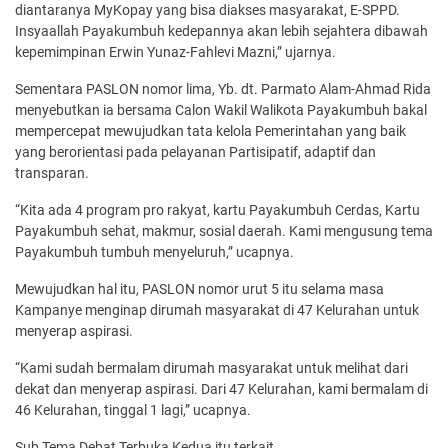
diantaranya MyKopay yang bisa diakses masyarakat, E-SPPD.
Insyaallah Payakumbuh kedepannya akan lebih sejahtera dibawah
kepemimpinan Erwin Yunaz-Fahlevi Mazni,” ujarnya.
Sementara PASLON nomor lima, Yb. dt. Parmato Alam-Ahmad Rida
menyebutkan ia bersama Calon Wakil Walikota Payakumbuh bakal
mempercepat mewujudkan tata kelola Pemerintahan yang baik
yang berorientasi pada pelayanan Partisipatif, adaptif dan
transparan.
“Kita ada 4 program pro rakyat, kartu Payakumbuh Cerdas, Kartu
Payakumbuh sehat, makmur, sosial daerah. Kami mengusung tema
Payakumbuh tumbuh menyeluruh,” ucapnya.
Mewujudkan hal itu, PASLON nomor urut 5 itu selama masa
Kampanye menginap dirumah masyarakat di 47 Kelurahan untuk
menyerap aspirasi.
“Kami sudah bermalam dirumah masyarakat untuk melihat dari
dekat dan menyerap aspirasi. Dari 47 Kelurahan, kami bermalam di
46 Kelurahan, tinggal 1 lagi,” ucapnya.
Sub Tema Debat Terbuka Kedua itu terkait