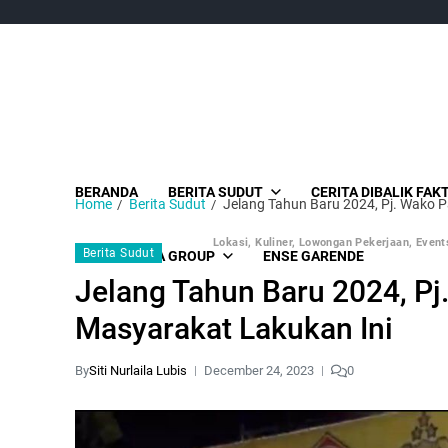
BERANDA
BERITA SUDUT
CERITA DIBALIK FAK
Home
Berita Sudut
Jelang Tahun Baru 2024, Pj. Wako
Lokasi, Kuliner, Lowongan Pekerjaan, Events
Berita Sudut
SUDUT MEDIA GROUP
ENSE GARENDE
Jelang Tahun Baru 2024, P
Masyarakat Lakukan Ini
By
Siti Nurlaila Lubis
December 24, 2023
0