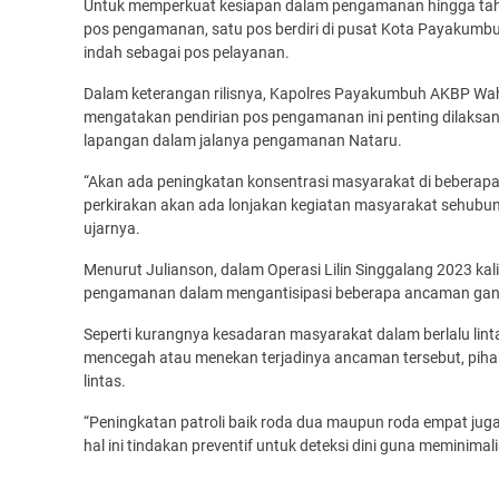
Untuk memperkuat kesiapan dalam pengamanan hingga tah
pos pengamanan, satu pos berdiri di pusat Kota Payakumbuh
indah sebagai pos pelayanan.
Dalam keterangan rilisnya, Kapolres Payakumbuh AKBP Wahy
mengatakan pendirian pos pengamanan ini penting dilaksan
lapangan dalam jalanya pengamanan Nataru.
“Akan ada peningkatan konsentrasi masyarakat di beberapa
perkirakan akan ada lonjakan kegiatan masyarakat sehubun
ujarnya.
Menurut Julianson, dalam Operasi Lilin Singgalang 2023 kal
pengamanan dalam mengantisipasi beberapa ancaman ga
Seperti kurangnya kesadaran masyarakat dalam berlalu lintas
mencegah atau menekan terjadinya ancaman tersebut, pihak
lintas.
“Peningkatan patroli baik roda dua maupun roda empat juga
hal ini tindakan preventif untuk deteksi dini guna meminima