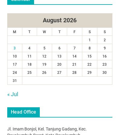
August 2026
M
T
W
T
F
S
S
1
2
3
4
5
6
7
8
9
10
11
12
13
14
15
16
17
18
19
20
21
22
23
24
25
26
27
28
29
30
31
« Jul
Head Office
Jl. Imam Bonjol, Kel. Tanjung Gadang, Kec.