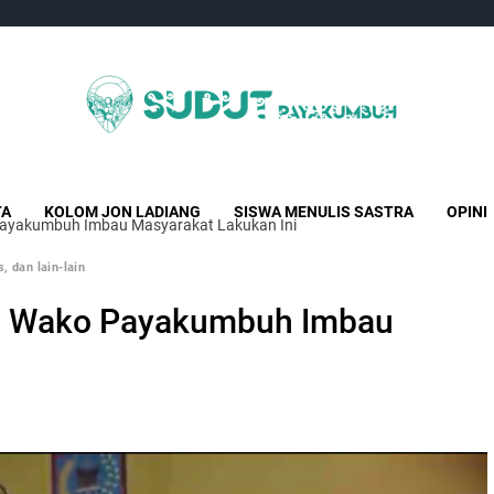
Sudut Payakumbuh
Creative Independent Media
TA
KOLOM JON LADIANG
SISWA MENULIS SASTRA
OPINI
 Payakumbuh Imbau Masyarakat Lakukan Ini
, dan lain-lain
j. Wako Payakumbuh Imbau