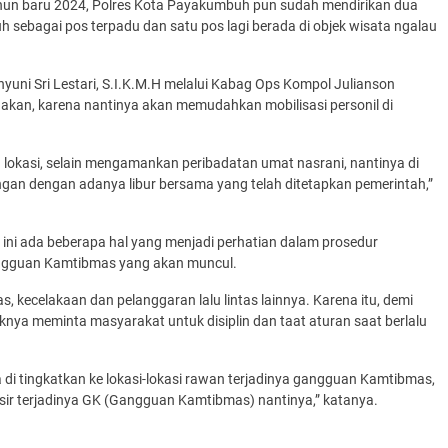
un baru 2024, Polres Kota Payakumbuh pun sudah mendirikan dua
 sebagai pos terpadu dan satu pos lagi berada di objek wisata ngalau
uni Sri Lestari, S.I.K.M.H melalui Kabag Ops Kompol Julianson
akan, karena nantinya akan memudahkan mobilisasi personil di
 lokasi, selain mengamankan peribadatan umat nasrani, nantinya di
gan dengan adanya libur bersama yang telah ditetapkan pemerintah,”
i ini ada beberapa hal yang menjadi perhatian dalam prosedur
ngguan Kamtibmas yang akan muncul.
, kecelakaan dan pelanggaran lalu lintas lainnya. Karena itu, demi
nya meminta masyarakat untuk disiplin dan taat aturan saat berlalu
 di tingkatkan ke lokasi-lokasi rawan terjadinya gangguan Kamtibmas,
lisir terjadinya GK (Gangguan Kamtibmas) nantinya,” katanya.