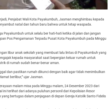
 terjadi, Penjabat Wali Kota Payakumbuh, Jasman menghimbau kepada
enyambut natal dan tahun baru bahwa untuk tetap waspada.
 Payakumbuh untuk selalu ber hati-hati ketika di jalan dan jangan
i depan Pos Pengamanan Terpadu Pusat Kota Payakumbuh pada Minggu
engan libur anak sekolah yang membuat lalu lintas di Payakumbuh yang
 mengajak kepada masyarakat saat bepergian keluar rumah untuk
trik di rumah sudah benar-benar aman.
nggal dan pastikan rumah dikunci dengan baik agar tidak menimbulkan
lamat berlibur,” ujar Jasman.
perayaan malam misa pada Minggu malam, 24 Desember 2023 dari
 ini terlihat dari adanya puluhan personil dari Kepolisian Resor
yang bertugas dalam penjagaan di depan Gereja Katolik Santo Fidelis