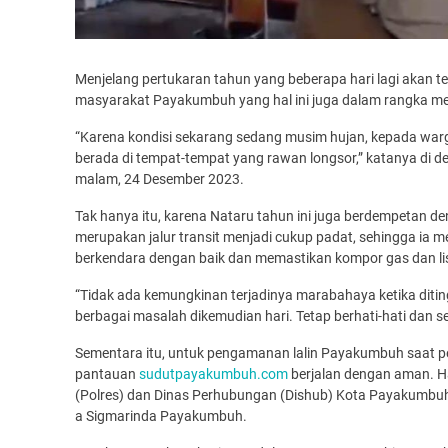
Menjelang pertukaran tahun yang beberapa hari lagi akan
masyarakat Payakumbuh yang hal ini juga dalam rangka m
“Karena kondisi sekarang sedang musim hujan, kepada warga
berada di tempat-tempat yang rawan longsor,” katanya d
malam, 24 Desember 2023.
Tak hanya itu, karena Nataru tahun ini juga berdempetan d
merupakan jalur transit menjadi cukup padat, sehingga ia
berkendara dengan baik dan memastikan kompor gas dan lis
“Tidak ada kemungkinan terjadinya marabahaya ketika diti
berbagai masalah dikemudian hari. Tetap berhati-hati dan se
Sementara itu, untuk pengamanan lalin Payakumbuh saat 
pantauan
sudutpayakumbuh.com
berjalan dengan aman. Hal
(Polres) dan Dinas Perhubungan (Dishub) Kota Payakumbuh 
a Sigmarinda Payakumbuh.