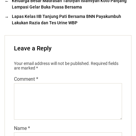
←
Keluarga Besar Madrasah Tarbiyah Islamiyah Koto Panjang
Lampasi Gelar Buka Puasa Bersama
→
Lapas Kelas IIB Tanjung Pati Bersama BNN Payakumbuh
Lakukan Razia dan Tes Urine WBP
Leave a Reply
Your email address will not be published.
Required fields
are marked
*
Comment
*
Name
*