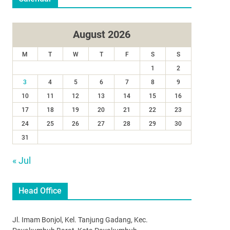
August 2026
M
T
W
T
F
S
S
1
2
3
4
5
6
7
8
9
10
11
12
13
14
15
16
17
18
19
20
21
22
23
24
25
26
27
28
29
30
31
« Jul
Head Office
Jl. Imam Bonjol, Kel. Tanjung Gadang, Kec.