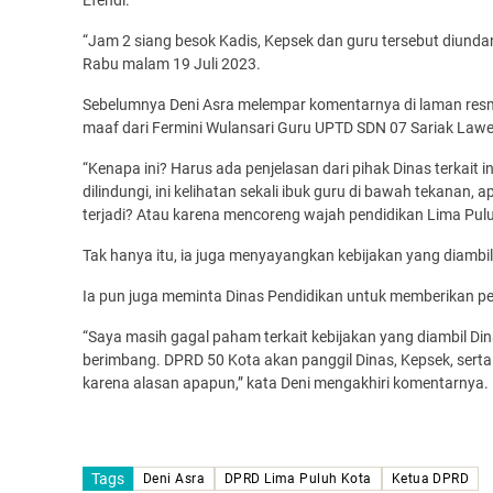
Efendi.
“Jam 2 siang besok Kadis, Kepsek dan guru tersebut diunda
Rabu malam 19 Juli 2023.
Sebelumnya Deni Asra melempar komentarnya di laman resm
maaf dari Fermini Wulansari Guru UPTD SDN 07 Sariak Lawe
“Kenapa ini? Harus ada penjelasan dari pihak Dinas terkait ini
dilindungi, ini kelihatan sekali ibuk guru di bawah tekanan,
terjadi? Atau karena mencoreng wajah pendidikan Lima Puluh
Tak hanya itu, ia juga menyayangkan kebijakan yang diambi
Ia pun juga meminta Dinas Pendidikan untuk memberikan pen
“Saya masih gagal paham terkait kebijakan yang diambil Di
berimbang. DPRD 50 Kota akan panggil Dinas, Kepsek, ser
karena alasan apapun,” kata Deni mengakhiri komentarnya.
Tags
Deni Asra
DPRD Lima Puluh Kota
Ketua DPRD