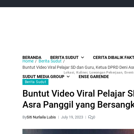
BERANDA
BERITA SUDUT
CERITA DIBALIK FAK
Home
Berita Sudut
Buntut Video Viral Pelajar SD dan Guru, Ketua DPRD Deni A
Lokasi, Kuliner, Lowongan Pekerjaan, Events
SUDUT MEDIA GROUP
ENSE GARENDE
Berita Sudut
Buntut Video Viral Pelajar
Asra Panggil yang Bersang
By
Siti Nurlaila Lubis
July 19, 2023
0