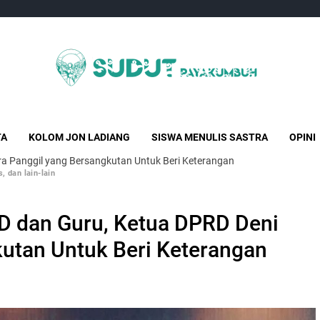
Sudut Payakumbuh
Creative Independent Media
TA
KOLOM JON LADIANG
SISWA MENULIS SASTRA
OPINI
sra Panggil yang Bersangkutan Untuk Beri Keterangan
, dan lain-lain
 SD dan Guru, Ketua DPRD Deni
kutan Untuk Beri Keterangan