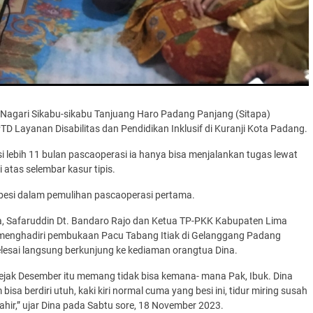
, Nagari Sikabu-sikabu Tanjuang Haro Padang Panjang (Sitapa)
 Layanan Disabilitas dan Pendidikan Inklusif di Kuranji Kota Padang.
i lebih 11 bulan pascaoperasi ia hanya bisa menjalankan tugas lewat
i atas selembar kasur tipis.
 besi dalam pemulihan pascaoperasi pertama.
ta, Safaruddin Dt. Bandaro Rajo dan Ketua TP-PKK Kabupaten Lima
g menghadiri pembukaan Pacu Tabang Itiak di Gelanggang Padang
elesai langsung berkunjung ke kediaman orangtua Dina.
 sejak Desember itu memang tidak bisa kemana- mana Pak, Ibuk. Dina
bisa berdiri utuh, kaki kiri normal cuma yang besi ini, tidur miring susah
hir,” ujar Dina pada Sabtu sore, 18 November 2023.