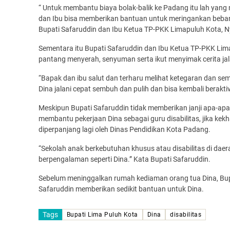
“ Untuk membantu biaya bolak-balik ke Padang itu lah yang
dan Ibu bisa memberikan bantuan untuk meringankan beba
Bupati Safaruddin dan Ibu Ketua TP-PKK Limapuluh Kota, Ny
Sementara itu Bupati Safaruddin dan Ibu Ketua TP-PKK Lima
pantang menyerah, senyuman serta ikut menyimak cerita ja
“Bapak dan ibu salut dan terharu melihat ketegaran dan se
Dina jalani cepat sembuh dan pulih dan bisa kembali beraktiv
Meskipun Bupati Safaruddin tidak memberikan janji apa-a
membantu pekerjaan Dina sebagai guru disabilitas, jika kek
diperpanjang lagi oleh Dinas Pendidikan Kota Padang.
“Sekolah anak berkebutuhan khusus atau disabilitas di dae
berpengalaman seperti Dina.” Kata Bupati Safaruddin.
Sebelum meninggalkan rumah kediaman orang tua Dina, Bupa
Safaruddin memberikan sedikit bantuan untuk Dina.
Tags
Bupati Lima Puluh Kota
Dina
disabilitas