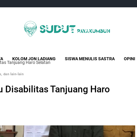
Sudut Payakumbuh
Creative Independent Media
TA
KOLOM JON LADIANG
SISWA MENULIS SASTRA
OPINI
itas Tanjuang Haro Selatan
, dan lain-lain
 Disabilitas Tanjuang Haro