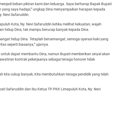
 menjadi beban pikiran kami dan keluarga. Saya berharap Bapak Bupati
n yang saya hadapi,” ungkap Dina menyampaikan harapan kepada
. Nevi Safaruddin.
puluh Kota, Ny. Nevi Safaruddin ketika melihat kekuatan, wajah
lan hidup Dina, tak mampu berucap banyak kepada Dina.
mangat hidup Dina. Tetaplah bersemangat, semoga operasi kaki yang
itas seperti biasanya,” ujarnya.
pa untuk dapat membantu Dina, namun Bupati memberikan sinyal akan
hawatiran kontrak pekerjaanya sebagai tenaga honorer tidak
rah kita cukup banyak, Kita membutuhkan tenaga pendidik yang telah
ti Safaruddin dan Ibu Ketua TP-PKK Limapuluh Kota, Ny. Nevi