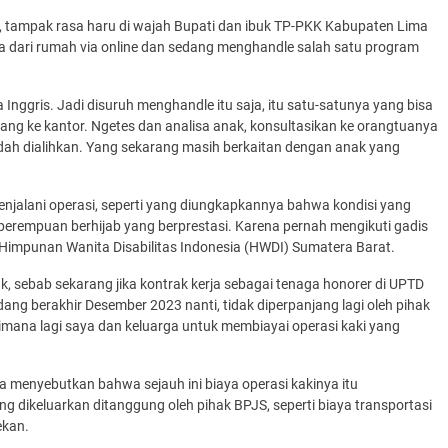
, tampak rasa haru di wajah Bupati dan ibuk TP-PKK Kabupaten Lima
rja dari rumah via online dan sedang menghandle salah satu program
 Inggris. Jadi disuruh menghandle itu saja, itu satu-satunya yang bisa
tang ke kantor. Ngetes dan analisa anak, konsultasikan ke orangtuanya
 udah dialihkan. Yang sekarang masih berkaitan dengan anak yang
enjalani operasi, seperti yang diungkapkannya bahwa kondisi yang
perempuan berhijab yang berprestasi. Karena pernah mengikuti gadis
 Himpunan Wanita Disabilitas Indonesia (HWDI) Sumatera Barat.
 sebab sekarang jika kontrak kerja sebagai tenaga honorer di UPTD
dang berakhir Desember 2023 nanti, tidak diperpanjang lagi oleh pihak
gaimana lagi saya dan keluarga untuk membiayai operasi kaki yang
a menyebutkan bahwa sejauh ini biaya operasi kakinya itu
dikeluarkan ditanggung oleh pihak BPJS, seperti biaya transportasi
ekan.