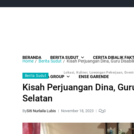
BERANDA
BERITA SUDUT
CERITA DIBALIK FAK
Home
Berita Sudut
Kisah Perjuangan Dina, Guru Disabil
Lokasi, Kuliner, Lowongan Pekerjaan, Events
Berita Sudut
SUDUT MEDIA GROUP
ENSE GARENDE
Kisah Perjuangan Dina, Guru
Selatan
By
Siti Nurlaila Lubis
November 18, 2023
0