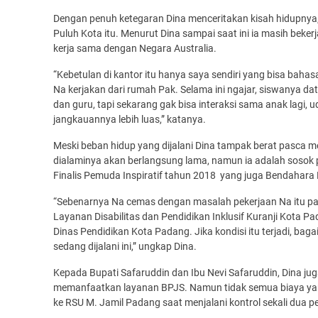
Dengan penuh ketegaran Dina menceritakan kisah hidupnya
Puluh Kota itu. Menurut Dina sampai saat ini ia masih beke
kerja sama dengan Negara Australia.
“Kebetulan di kantor itu hanya saya sendiri yang bisa bahasa
Na kerjakan dari rumah Pak. Selama ini ngajar, siswanya da
dan guru, tapi sekarang gak bisa interaksi sama anak lagi,
jangkauannya lebih luas,” katanya.
Meski beban hidup yang dijalani Dina tampak berat pasca m
dialaminya akan berlangsung lama, namun ia adalah sosok 
Finalis Pemuda Inspiratif tahun 2018 yang juga Bendahara
“Sebenarnya Na cemas dengan masalah pekerjaan Na itu pak,
Layanan Disabilitas dan Pendidikan Inklusif Kuranji Kota Pa
Dinas Pendidikan Kota Padang. Jika kondisi itu terjadi, ba
sedang dijalani ini,” ungkap Dina.
Kepada Bupati Safaruddin dan Ibu Nevi Safaruddin, Dina jug
memanfaatkan layanan BPJS. Namun tidak semua biaya yang 
ke RSU M. Jamil Padang saat menjalani kontrol sekali dua p