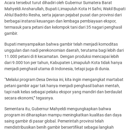
Acara tersebut turut dihadiri oleh Gubernur Sumatera Barat
Mahyeldi Ansharullah, Bupati Limapuluh Kota H Safni, Wakil Bupati
Ahlul Badrito Resha, serta jajaran pejabat pusat dan provinsi dari
berbagai instansi keuangan dan lembaga pembiayaan ekspor,
termasuk para petani dan kelompok tani dari 35 nagari penghasil
gambir.
Bupati menyampaikan bahwa gambir telah menjadi komoditas
unggulan dan nadi perekonomian daerah, terutama bagi lebih dari
11.000 petani di 8 kecamatan. Dengan produksi mencapai lebih
dari 9.000 ton per tahun, Kabupaten Limapuluh Kota tidak hanya
menjadi penghasil utama di Indonesia, tetapi juga di dunia.
“Melalui program Desa Devisa ini, kita ingin mengangkat martabat
petani gambir agar tak hanya menjadi penghasil bahan mentah,
tapi naik kelas sebagai pelaku ekspor yang mandiri dan berdaulat
secara ekonomi,” tegasnya.
Sementara itu, Gubernur Mahyeldi mengungkapkan bahwa
program ini diharapkan mampu meningkatkan kualitas dan daya
saing gambir di pasar global. Pemerintah provinsi telah
mendistribusikan benih gambir bersertifikat sebagai langkah