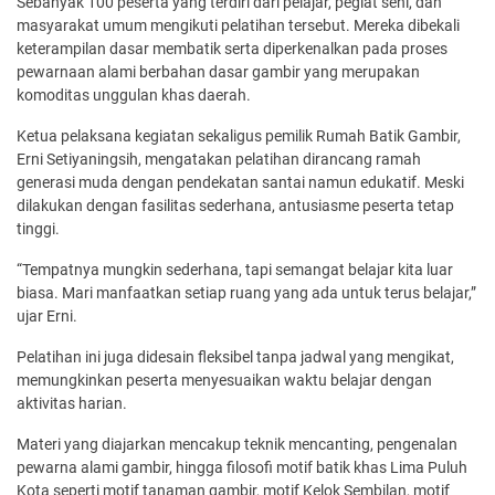
Sebanyak 100 peserta yang terdiri dari pelajar, pegiat seni, dan
masyarakat umum mengikuti pelatihan tersebut. Mereka dibekali
keterampilan dasar membatik serta diperkenalkan pada proses
pewarnaan alami berbahan dasar gambir yang merupakan
komoditas unggulan khas daerah.
Ketua pelaksana kegiatan sekaligus pemilik Rumah Batik Gambir,
Erni Setiyaningsih, mengatakan pelatihan dirancang ramah
generasi muda dengan pendekatan santai namun edukatif. Meski
dilakukan dengan fasilitas sederhana, antusiasme peserta tetap
tinggi.
“Tempatnya mungkin sederhana, tapi semangat belajar kita luar
biasa. Mari manfaatkan setiap ruang yang ada untuk terus belajar,”
ujar Erni.
Pelatihan ini juga didesain fleksibel tanpa jadwal yang mengikat,
memungkinkan peserta menyesuaikan waktu belajar dengan
aktivitas harian.
Materi yang diajarkan mencakup teknik mencanting, pengenalan
pewarna alami gambir, hingga filosofi motif batik khas Lima Puluh
Kota seperti motif tanaman gambir, motif Kelok Sembilan, motif