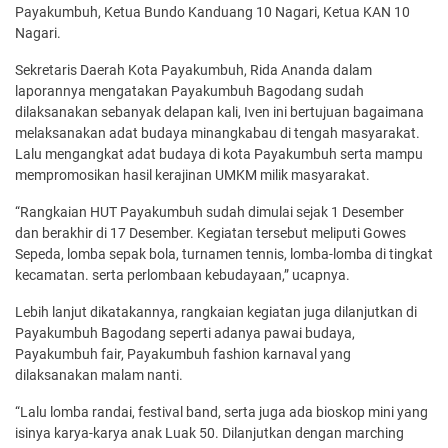
Payakumbuh, Ketua Bundo Kanduang 10 Nagari, Ketua KAN 10
Nagari.
Sekretaris Daerah Kota Payakumbuh, Rida Ananda dalam
laporannya mengatakan Payakumbuh Bagodang sudah
dilaksanakan sebanyak delapan kali, Iven ini bertujuan bagaimana
melaksanakan adat budaya minangkabau di tengah masyarakat.
Lalu mengangkat adat budaya di kota Payakumbuh serta mampu
mempromosikan hasil kerajinan UMKM milik masyarakat.
“Rangkaian HUT Payakumbuh sudah dimulai sejak 1 Desember
dan berakhir di 17 Desember. Kegiatan tersebut meliputi Gowes
Sepeda, lomba sepak bola, turnamen tennis, lomba-lomba di tingkat
kecamatan. serta perlombaan kebudayaan,” ucapnya.
Lebih lanjut dikatakannya, rangkaian kegiatan juga dilanjutkan di
Payakumbuh Bagodang seperti adanya pawai budaya,
Payakumbuh fair, Payakumbuh fashion karnaval yang
dilaksanakan malam nanti.
“Lalu lomba randai, festival band, serta juga ada bioskop mini yang
isinya karya-karya anak Luak 50. Dilanjutkan dengan marching