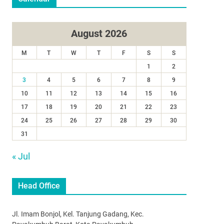
August 2026
M
T
W
T
F
S
S
1
2
3
4
5
6
7
8
9
10
11
12
13
14
15
16
17
18
19
20
21
22
23
24
25
26
27
28
29
30
31
« Jul
Head Office
Jl. Imam Bonjol, Kel. Tanjung Gadang, Kec.