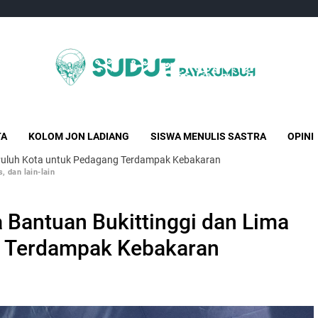
Sudut Payakumbuh
Creative Independent Media
TA
KOLOM JON LADIANG
SISWA MENULIS SASTRA
OPINI
Puluh Kota untuk Pedagang Terdampak Kebakaran
, dan lain-lain
Bantuan Bukittinggi dan Lima
g Terdampak Kebakaran