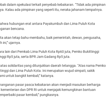
bak dalam spekulasi terkait penyebab kebakaran. “Tidak ada pimpinan
. Kalau ada pimpinan yang seperti itu, neraka jahanam tempatnya.
n bahwa hubungan erat antara Payakumbuh dan Lima Puluh Kota
nganan bencana.
ita akan tetap bahu-membahu, baik pemerintah, dewan, pengusaha,
ni,” ujarnya.
a lain dari Pemkab Lima Puluh Kota Rp60 juta, Pemko Bukittinggi
tinggi Rp5 juta, serta BPR Jam Gadang Rp5 juta.
tas solidaritas yang ditunjukkan daerah tetangga. “Atas nama Pemko
nggi dan Lima Puluh Kota. Ini merupakan wujud simpati, sakik
ami untuk bangkit kembali,” katanya.
nanganan pasar pasca kebakaran akan menjadi masukan berharga
 kementerian dan DPR RI untuk menjajaki kemungkinan bantuan
memperbaiki pasar kembali,” pungkasnya.