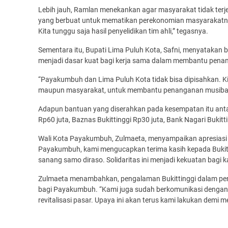
Lebih jauh, Ramlan menekankan agar masyarakat tidak terje
yang berbuat untuk mematikan perekonomian masyarakatnya
Kita tunggu saja hasil penyelidikan tim ahli,” tegasnya.
Sementara itu, Bupati Lima Puluh Kota, Safni, menyataka
menjadi dasar kuat bagi kerja sama dalam membantu pena
“Payakumbuh dan Lima Puluh Kota tidak bisa dipisahkan. K
maupun masyarakat, untuk membantu penanganan musibah i
Adapun bantuan yang diserahkan pada kesempatan itu antar
Rp60 juta, Baznas Bukittinggi Rp30 juta, Bank Nagari Bukit
Wali Kota Payakumbuh, Zulmaeta, menyampaikan apresiasi a
Payakumbuh, kami mengucapkan terima kasih kepada Bukitti
sanang samo diraso. Solidaritas ini menjadi kekuatan bagi k
Zulmaeta menambahkan, pengalaman Bukittinggi dalam pe
bagi Payakumbuh. “Kami juga sudah berkomunikasi dengan
revitalisasi pasar. Upaya ini akan terus kami lakukan demi 