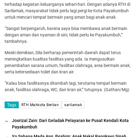
terhadap kegiatan keluarganya sehari-hari. Dengan adanya RTH di
Sarilamak, masyarakat tidak perlu lagi pergi ke Kota Payakumbuh
untuk mencari tempat bermain yang aman bagi anak-anak.
“Sangat berpengaruh, karena saya bisa membawa anak bermain
dengan aman dan nyaman di sini, tidak perlu ke Payakumbuh,”
tambahnya.
Meski demikian, Dila berharap pemerintah daerah dapat terus
meningkatkan kualitas fasilitas yang ada. Ia mengusulkan
penambahan sarana umum, fasilitas olahraga, area bermain anak,
serta ketersediaan toilet dan kran air.
“Kalau bisa fasilitasnya ditambah lagi, terutama tempat bermain
anak, fasilitas olahraga, WC, dan kran air,” tutupnya. (Gathan/Mg)
Tags
RTH Mahkota Berlian
sarilamak
←
Josrizal Zain: Dari Geladak Pelayaran ke Pusat Kendali Kota
Payakumbuh
→
Yo Sabana Mada Ang, Ibrahim: Anak Nakal Rangkayo Sinah