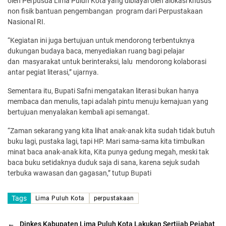
oleh Perpusda Lima Puluh Kota yang dibiayai oleh alokasi khusus
non fisik bantuan pengembangan program dari Perpustakaan
Nasional RI.
“Kegiatan ini juga bertujuan untuk mendorong terbentuknya
dukungan budaya baca, menyediakan ruang bagi pelajar
dan masyarakat untuk berinteraksi, lalu mendorong kolaborasi
antar pegiat literasi,” ujarnya.
Sementara itu, Bupati Safni mengatakan literasi bukan hanya
membaca dan menulis, tapi adalah pintu menuju kemajuan yang
bertujuan menyalakan kembali api semangat.
“Zaman sekarang yang kita lihat anak-anak kita sudah tidak butuh
buku lagi, pustaka lagi, tapi HP. Mari sama-sama kita timbulkan
minat baca anak-anak kita, Kita punya gedung megah, meski tak
baca buku setidaknya duduk saja di sana, karena sejuk sudah
terbuka wawasan dan gagasan,” tutup Bupati
Tags
Lima Puluh Kota
perpustakaan
←
Dinkes Kabupaten Lima Puluh Kota Lakukan Sertijab Pejabat