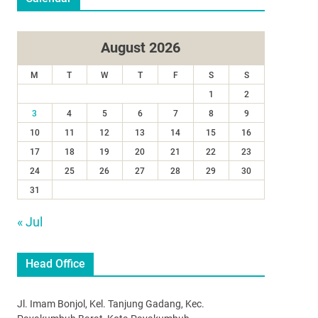
August 2026
M
T
W
T
F
S
S
1
2
3
4
5
6
7
8
9
10
11
12
13
14
15
16
17
18
19
20
21
22
23
24
25
26
27
28
29
30
31
« Jul
Head Office
Jl. Imam Bonjol, Kel. Tanjung Gadang, Kec.