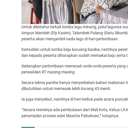
Untuk diketahui terkait lomba lagu minang, judul lagunya s
Ampun Mandeh (Ely Kasim), Talambek Pulang (Ratu Sikumban
peserta akan mengambil nada lagu di hari perlombaan.
Kemudian untuk lomba baju kuruang basiba, nantinya pesert
dan kepada peserta diharapkan sudah memakai baju serta t
Sedangkan perlombaan memasak onde-onde peserta yang dip
perwakilan RT masing-masing.
Secara teknis panitia hanya menyediakan bahan makanan tep
dibutuhkan untuk memasak lebih kurang 45 menit.
Ia juga menyebut, nantinya di hari kedua pada acara punca
“Secara resminya ada pembukaan dari Wali Kota, Ketua LKAM
penampilan prosesi adat Maanta Pabukoan,” tutupnya.