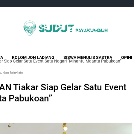
Sudut Payakumbuh
Creative Independent Media
TA
KOLOM JON LADIANG
SISWA MENULIS SASTRA
OPINI
r Siap Gelar Satu Event Satu Nagari “Minantu Maanta Pabukoan”
, dan lain-lain
N Tiakar Siap Gelar Satu Event
ta Pabukoan”