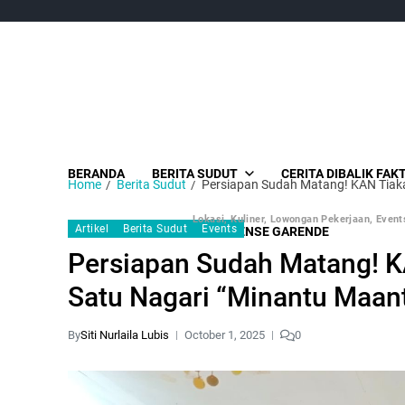
BERANDA
BERITA SUDUT
CERITA DIBALIK FAK
Home
Berita Sudut
Persiapan Sudah Matang! KAN Tiaka
Lokasi, Kuliner, Lowongan Pekerjaan, Events
Artikel
Berita Sudut
Events
SUDUT MEDIA GROUP
ENSE GARENDE
Persiapan Sudah Matang! KA
Satu Nagari “Minantu Maan
By
Siti Nurlaila Lubis
October 1, 2025
0