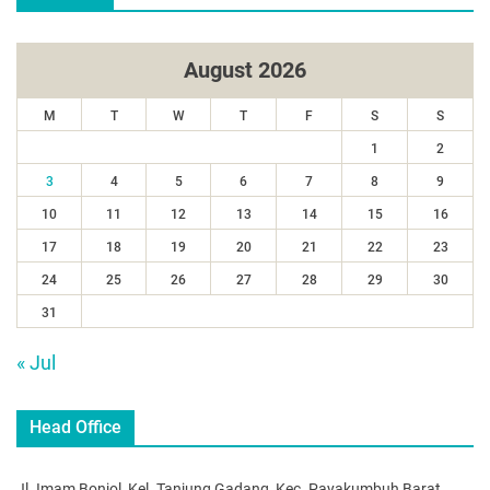
August 2026
M
T
W
T
F
S
S
1
2
3
4
5
6
7
8
9
10
11
12
13
14
15
16
17
18
19
20
21
22
23
24
25
26
27
28
29
30
31
« Jul
Head Office
Jl. Imam Bonjol, Kel. Tanjung Gadang, Kec. Payakumbuh Barat,