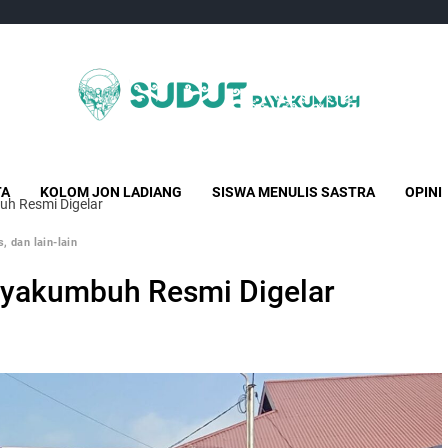
Sudut Payakumbuh
Creative Independent Media
TA
KOLOM JON LADIANG
SISWA MENULIS SASTRA
OPINI
uh Resmi Digelar
, dan lain-lain
Payakumbuh Resmi Digelar