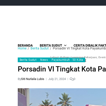
BERANDA
BERITA SUDUT
CERITA DIBALIK FAK
Home
Berita Sudut
Porsadin VI Tingkat Kota Payakumb
Lokasi, Kuliner, Lowongan Pekerjaan, Events
Berita Sudut
News
Payakumbuh - 50 Kota
SUDUT MEDIA GROUP
ENSE GARENDE
Porsadin VI Tingkat Kota 
By
Siti Nurlaila Lubis
July 21, 2024
0