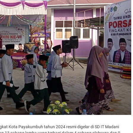
ingkat Kota Payakumbuh tahun 2024 resmi digelar di SD IT Madani
an 13 cabang lomba yang terbagi dalam 4 cabang olahraga dan 9