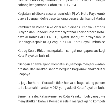
cabang keagamaan. Sabtu, 20 Juli 2024.
Kegiatan ini dibuka secara resmi oleh Pj.Walikota Payakumb
diawali dengan defile peserta yang berasal dari santri Ma
Pembukaan Porsadin ke VI tersebut dihadiri Kepala Kantor
Diniyah dan Pondok Pesantren Syafrizal,Kadisparpora Kot
diwakili Kabid PAUD PNFI Hj. Syafni Hasni,Ketua Yayasan 
Chaniago,Kepala KUA,Pengurus FKDT Kota Payakumbuh ser
Kabag Kesra Efrizal mengatakan sangat mengapresiasi kegi
Kota Payakumbuh ini.
“Dengan adanya ajang kompetisi ini,semoga menjadi wadah
prestasi dan ini akan sangat berguna bagi anak-anak teruta
ucapnya.
Ia juga berharap Porsadin tidak hanya sebagai ajang perlo
tali silaturrahim antar MDTA yang ada di Kota Payakumbuh.
Sementara itu, Kakankemenag Kota Payakumbuh yang diwakil
menyebutkan bahwa Porsadin selain menjadi ajang kompetisi