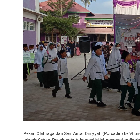
Pekan Olahraga dan Seni Antar Diniyyah (Porsadin) ke VI t
Islamic School Payakumbuh, kompetisi ini mempertandingk