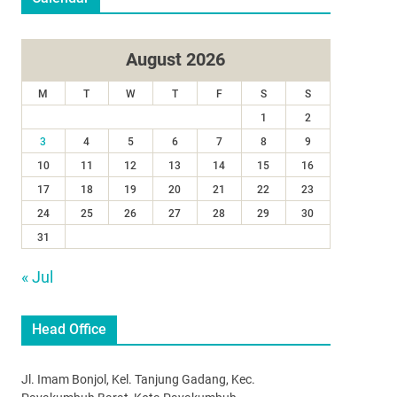
August 2026
M
T
W
T
F
S
S
1
2
3
4
5
6
7
8
9
10
11
12
13
14
15
16
17
18
19
20
21
22
23
24
25
26
27
28
29
30
31
« Jul
Head Office
Jl. Imam Bonjol, Kel. Tanjung Gadang, Kec.