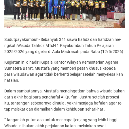
Sudutpayakumbuh- Sebanyak 341 siswa hafidz dan hafidzah me­
ngikuti Wisuda Tahfidz MTsN 1 Payakumbuh Ta­hun Pelajaran
2025/2026 yang digelar di Aula Madrasah pada Rabu (12/5/2026)
Kegiatan ini dihadiri Kepala Kantor Wi­layah Kementerian Agama
Sumatera Barat, Mustafa yang memberi pesan khusus kepada
para wi­sudawan agar tidak berhenti belajar setelah me­nyelesaikan
hafalan.
Dalam sambutannya, Mustafa mengingatkan bahwa wisuda bukan
garis akhir bagi para penghafal Al-Qur’an. Justru setelah prosesi
itu, tantangan sebenarnya dimulai, yakni menjaga hafalan agar te­
tap melekat dan diamalkan dalam kehidupan sehari-hari.
“Janganlah putus asa untuk mencapai jenjang yang lebih tinggi.
Wisuda ini bukan akhir perjalanan kalian, melainkan awal.