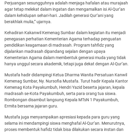
Perjuangan sesungguhnya adalah menjaga hafalan atau murajaah
agar tetap melekat dalam ingatan dan me­ngamalkan isi Al-Qur’an
dalam kehidupan sehari-hari. Jadilah generasi Qur­’ani yang
berakhlak mulia,” ujarnya.
Kehadiran Kakanwil Kemenag Sumbar dalam kegiatan itu menjadi
penegasan perhatian Kemen­terian Agama terhadap penguatan
pendidikan ke­agamaan di madrasah. Program tahfidz yang
dijalankan madrasah dipandang sejalan dengan upa­ya
Kementerian Agama dalam membentuk ge­nerasi muda yang tidak
hanya unggul secara akademik, tetapi juga dekat dengan Al-Qur’an.
Mustafa hadir didam­pingi Ketua Dharma Wanita Persatuan Kanwil
Kemenag Sumbar, Ny. Nursofia Mustafa. Turut hadir Kepala Kantor
Kemenag Kota Payakumbuh, Hendri Yazid beserta jajaran, kepala
madrasah se-Kota Payakumbuh, serta para orang tua siswa.
Rombo­ngan disambut langsung Kepala MTsN 1 Payakumbuh,
Ermita bersama jajaran guru.
Mustafa juga menyampaikan apresiasi kepada para guru yang
selama ini men­dampingi siswa menghafal Al-Qur’an. Menurutnya,
proses membentuk hafidz tidak bisa dilakukan secara instan dan