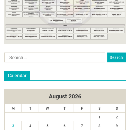
Calendar
August 2026
M
T
W
T
F
S
S
1
2
3
4
5
6
7
8
9