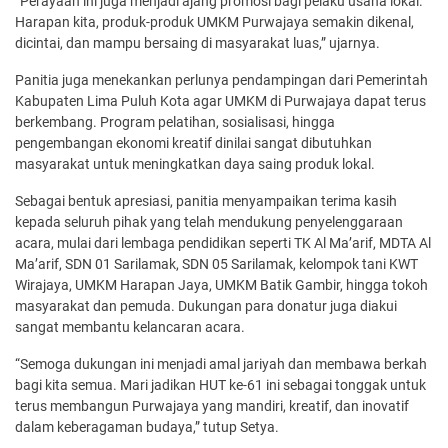
“Perayaan ini juga menjadi ajang promosi bagi pelaku usaha lokal.
Harapan kita, produk-produk UMKM Purwajaya semakin dikenal,
dicintai, dan mampu bersaing di masyarakat luas,” ujarnya.
Panitia juga menekankan perlunya pendampingan dari Pemerintah
Kabupaten Lima Puluh Kota agar UMKM di Purwajaya dapat terus
berkembang. Program pelatihan, sosialisasi, hingga
pengembangan ekonomi kreatif dinilai sangat dibutuhkan
masyarakat untuk meningkatkan daya saing produk lokal.
Sebagai bentuk apresiasi, panitia menyampaikan terima kasih
kepada seluruh pihak yang telah mendukung penyelenggaraan
acara, mulai dari lembaga pendidikan seperti TK Al Ma’arif, MDTA Al
Ma’arif, SDN 01 Sarilamak, SDN 05 Sarilamak, kelompok tani KWT
Wirajaya, UMKM Harapan Jaya, UMKM Batik Gambir, hingga tokoh
masyarakat dan pemuda. Dukungan para donatur juga diakui
sangat membantu kelancaran acara.
“Semoga dukungan ini menjadi amal jariyah dan membawa berkah
bagi kita semua. Mari jadikan HUT ke-61 ini sebagai tonggak untuk
terus membangun Purwajaya yang mandiri, kreatif, dan inovatif
dalam keberagaman budaya,” tutup Setya.