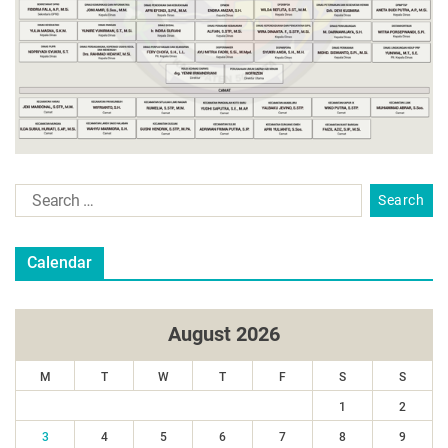
Calendar
August 2026
M
T
W
T
F
S
S
1
2
3
4
5
6
7
8
9