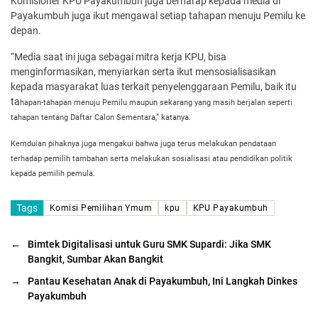
Komisioner KPU Payakumbuh juga berharap kepada media di
Payakumbuh juga ikut mengawal setiap tahapan menuju Pemilu ke
depan.
“Media saat ini juga sebagai mitra kerja KPU, bisa
menginformasikan, menyiarkan serta ikut mensosialisasikan
kepada masyarakat luas terkait penyelenggaraan Pemilu, baik itu
ta
hapan-tahapan menuju Pemilu maupun sekarang yang masih berjalan seperti
tahapan tentang Daftar Calon Sementara,” katanya.
Kemduian pihaknya juga mengakui bahwa juga terus melakukan pendataan
terhadap pemilih tambahan serta melakukan sosialisasi atau pendidikan politik
kepada pemilih pemula.
Tags
Komisi Pemilihan Ymum
kpu
KPU Payakumbuh
←
Bimtek Digitalisasi untuk Guru SMK Supardi: Jika SMK
Bangkit, Sumbar Akan Bangkit
→
Pantau Kesehatan Anak di Payakumbuh, Ini Langkah Dinkes
Payakumbuh