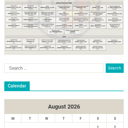
Calendar
August 2026
M
T
W
T
F
S
S
1
2