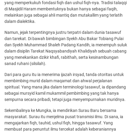
yang memperkukuh fondasi fiqh dan ushul fiqh-nya. Tradisi talaqqi
di Masjidil Haram membentuknya bukan hanya sebagai faqih,
melainkan juga sebagai ahli mantiq dan mutakallim yang terlatih
dalam dialektika.
Namun, jejak terpentingnya justru terpatri dalam dunia tasawuf
dan tarekat. Di bawah bimbingan Syekh Abu Bakar Tobiang Pulai
dan Syekh Muhammad Shaleh Padang Kandih, ia menempuh suluk
dalam disiplin Tarekat Naqsyabandiyah Khalidiyah sebuah cabang
yang menekankan dzikir khafi, rabithah, serta kesinambungan
sanad ruhani (silsilah).
Dari para guru itu ia menerima ijazah irsyad, tanda otoritas untuk
membimbing murid dalam maqamat dan ahwal perjalanan
spiritual. Yang mana jika dalam terminologi tasawuf, ia dipandang
sebagai mursyid kamil mukammil pembimbing yang tak hanya
sempurna secara pribadi, tetapi juga menyempurnakan muridnya.
Sekembalinya ke Mungka, ia mendirikan Surau Baru bersama
masyarakat. Surau itu menjelma pusat transmisi ilmu. Di sana, ia
mengajarkan fiqh, tauhid, ushul fiqh, hingga tasawuf. Yang
membuat para penuntut ilmu tercekat adalah keberaniannya