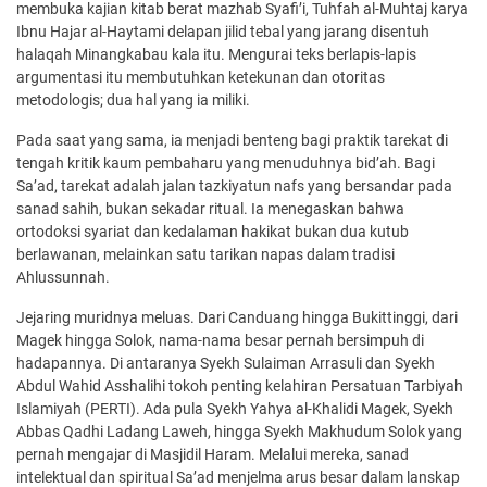
membuka kajian kitab berat mazhab Syafi’i, Tuhfah al-Muhtaj karya
Ibnu Hajar al-Haytami delapan jilid tebal yang jarang disentuh
halaqah Minangkabau kala itu. Mengurai teks berlapis-lapis
argumentasi itu membutuhkan ketekunan dan otoritas
metodologis; dua hal yang ia miliki.
Pada saat yang sama, ia menjadi benteng bagi praktik tarekat di
tengah kritik kaum pembaharu yang menuduhnya bid’ah. Bagi
Sa’ad, tarekat adalah jalan tazkiyatun nafs yang bersandar pada
sanad sahih, bukan sekadar ritual. Ia menegaskan bahwa
ortodoksi syariat dan kedalaman hakikat bukan dua kutub
berlawanan, melainkan satu tarikan napas dalam tradisi
Ahlussunnah.
Jejaring muridnya meluas. Dari Canduang hingga Bukittinggi, dari
Magek hingga Solok, nama-nama besar pernah bersimpuh di
hadapannya. Di antaranya Syekh Sulaiman Arrasuli dan Syekh
Abdul Wahid Asshalihi tokoh penting kelahiran Persatuan Tarbiyah
Islamiyah (PERTI). Ada pula Syekh Yahya al-Khalidi Magek, Syekh
Abbas Qadhi Ladang Laweh, hingga Syekh Makhudum Solok yang
pernah mengajar di Masjidil Haram. Melalui mereka, sanad
intelektual dan spiritual Sa’ad menjelma arus besar dalam lanskap