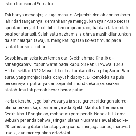
Islam tradisional Sumatra.
Tak hanya mengajar, ia juga menulis. Sejumlah risalah dan nazham
lahir dari tangannya. Kemahirannya menggubah syair Arab secara
spontan menjadi buah bibir; kemampuan yang bahkan tak mudah
bagi penutur asli. Salah satu nazham silsilahnya masih dilantunkan
dalam halaqah tawajuh, mengikat ingatan kolektif murid pada
rantai transmisi ruhani.
Sosok lawan sekaligus teman dari Syekh ahmad Khatib al-
Minangkabawi itupun wafat pada Rabu, 23 Rabiul Awwal 1340
Hijriah sekitar 1922 Masehi. Ia dimakamkan di samping Surau Baru,
surau yang menjadi saksi denyut hidupnya. Di kompleks itu pula
bersemayam putranya dan sejumlah murid dekatnya, seakan
silsilah ilmu tak pernah benar-benar putus.
Perlu diketahui juga, bahwasanya ia satu generasi dengan ulama-
ulama terkemuka, di antaranya ada Syekh Mahfuzh Tremas dan
Syekh Khalil Bangkalan, mahaguru para pendiri Nahdlatul Ulama.
Sebuah penanda bahwa jaringan ulama Nusantara awal abad ke-
20 terhubung dalam lanskap yang sama: menjaga sanad, merawat
tradisi, dan meneguhkan ortodoksi.