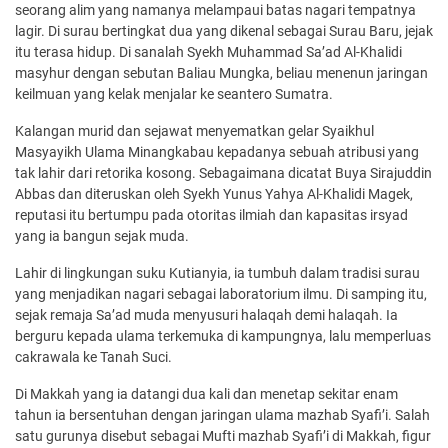
seorang alim yang namanya melampaui batas nagari tempatnya
lagir. Di surau bertingkat dua yang dikenal sebagai Surau Baru, jejak
itu terasa hidup. Di sanalah Syekh Muhammad Sa’ad Al-Khalidi
masyhur dengan sebutan Baliau Mungka, beliau menenun jaringan
keilmuan yang kelak menjalar ke seantero Sumatra.
Kalangan murid dan sejawat menyematkan gelar Syaikhul
Masyayikh Ulama Minangkabau kepadanya sebuah atribusi yang
tak lahir dari retorika kosong. Sebagaimana dicatat Buya Sirajuddin
Abbas dan diteruskan oleh Syekh Yunus Yahya Al-Khalidi Magek,
reputasi itu bertumpu pada otoritas ilmiah dan kapasitas irsyad
yang ia bangun sejak muda.
Lahir di lingkungan suku Kutianyia, ia tumbuh dalam tradisi surau
yang menjadikan nagari sebagai laboratorium ilmu. Di samping itu,
sejak remaja Sa’ad muda menyusuri halaqah demi halaqah. Ia
berguru kepada ulama terkemuka di kampungnya, lalu memperluas
cakrawala ke Tanah Suci.
Di Makkah yang ia datangi dua kali dan menetap sekitar enam
tahun ia bersentuhan dengan jaringan ulama mazhab Syafi’i. Salah
satu gurunya disebut sebagai Mufti mazhab Syafi’i di Makkah, figur