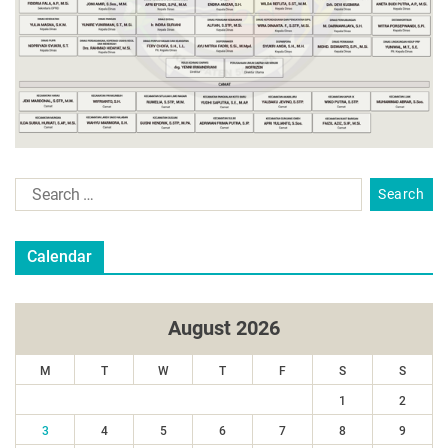
Calendar
August 2026
M
T
W
T
F
S
S
1
2
3
4
5
6
7
8
9