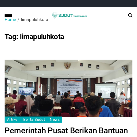
Home
limapuluhkota
Tag:
limapuluhkota
Artikel
Berita Sudut
News
Pemerintah Pusat Berikan Bantuan