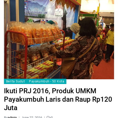
Berita Sudut
Payakumbuh - 50 Kota
Ikuti PRJ 2016, Produk UMKM
Payakumbuh Laris dan Raup Rp120
Juta
By
admin
June 22, 2016
0