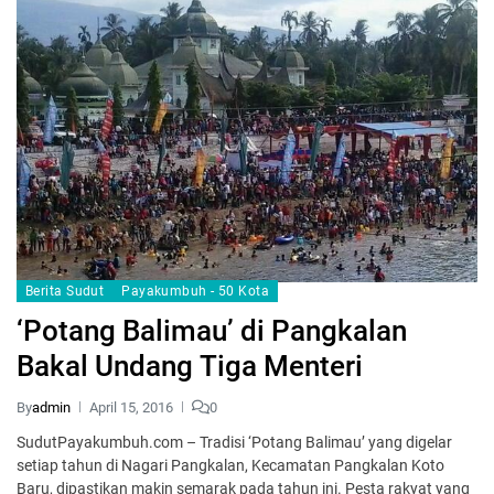
Berita Sudut
Payakumbuh - 50 Kota
‘Potang Balimau’ di Pangkalan
Bakal Undang Tiga Menteri
By
admin
April 15, 2016
0
SudutPayakumbuh.com – Tradisi ‘Potang Balimau’ yang digelar
setiap tahun di Nagari Pangkalan, Kecamatan Pangkalan Koto
Baru, dipastikan makin semarak pada tahun ini. Pesta rakyat yang