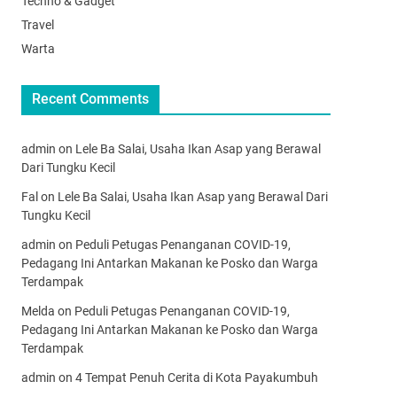
Techno & Gadget
Travel
Warta
Recent Comments
admin
on
Lele Ba Salai, Usaha Ikan Asap yang Berawal
Dari Tungku Kecil
Fal
on
Lele Ba Salai, Usaha Ikan Asap yang Berawal Dari
Tungku Kecil
admin
on
Peduli Petugas Penanganan COVID-19,
Pedagang Ini Antarkan Makanan ke Posko dan Warga
Terdampak
Melda
on
Peduli Petugas Penanganan COVID-19,
Pedagang Ini Antarkan Makanan ke Posko dan Warga
Terdampak
admin
on
4 Tempat Penuh Cerita di Kota Payakumbuh