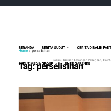
BERANDA
BERITA SUDUT
CERITA DIBALIK FAK
Home
perselisihan
Lokasi, Kuliner, Lowongan Pekerjaan, Events
Tag:
perselisihan
SUDUT MEDIA GROUP
ENSE GARENDE