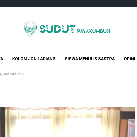
Sudut Payakumbuh
Creative Independent Media
TA
KOLOM JON LADIANG
SISWA MENULIS SASTRA
OPINI
, dan lain-lain