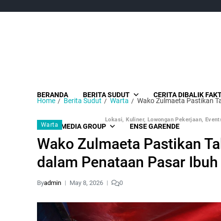
BERANDA
BERITA SUDUT
CERITA DIBALIK FAK
Home
Berita Sudut
Warta
Wako Zulmaeta Pastikan T
Lokasi, Kuliner, Lowongan Pekerjaan, Events
Warta
SUDUT MEDIA GROUP
ENSE GARENDE
Wako Zulmaeta Pastikan T
dalam Penataan Pasar Ibuh
By
admin
May 8, 2026
0