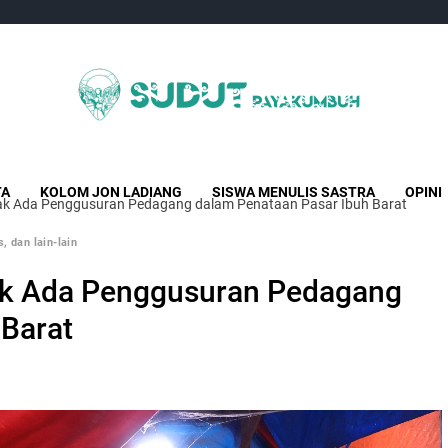
Sudut Payakumbuh
Creative Independent Media
TA
KOLOM JON LADIANG
SISWA MENULIS SASTRA
OPINI
ak Ada Penggusuran Pedagang dalam Penataan Pasar Ibuh Barat
, dan lain-lain
ak Ada Penggusuran Pedagang
 Barat