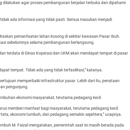
 dilakukan agar proses pembangunan berjalan terbuka dan dipahami
tidak ada informasi yang tidak pasti. Semua masukan menjadi
askan pemanfaatan lahan kosong di sekitar kawasan Pasar Ibuh.
 lokasi sebelumnya selama pembangunan berlangsung.
 dan terdata di Dinas Koperasi dan UKM akan mendapat tempat di pasar
at tempat. Tidak ada yang tidak terfasilitasi,” katanya.
rtujuan memperbaiki infrastruktur pasar. Lebih dari itu, penataan
dan pengunjung.
tumbuhan ekonomi masyarakat, terutama pedagang kecil.
 harus memberi manfaat bagi masyarakat, terutama pedagang kecil.
ertata, ekonomi tumbuh, dan pedagang semakin sejahtera,” ucapnya.
umbuh M. Faizal mengatakan, pemerintah saat ini masih berada pada