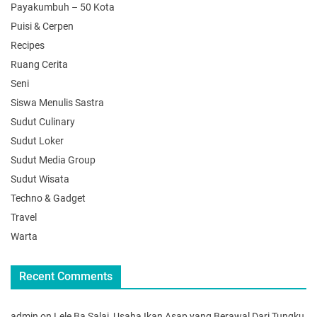
Payakumbuh – 50 Kota
Puisi & Cerpen
Recipes
Ruang Cerita
Seni
Siswa Menulis Sastra
Sudut Culinary
Sudut Loker
Sudut Media Group
Sudut Wisata
Techno & Gadget
Travel
Warta
Recent Comments
admin
on
Lele Ba Salai, Usaha Ikan Asap yang Berawal Dari Tungku