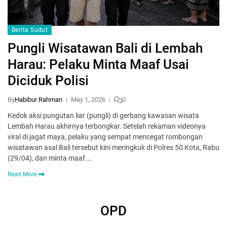
Berita Sudut
Pungli Wisatawan Bali di Lembah
Harau: Pelaku Minta Maaf Usai
Diciduk Polisi
By
Habibur Rahman
May 1, 2026
0
Kedok aksi pungutan liar (pungli) di gerbang kawasan wisata
Lembah Harau akhirnya terbongkar. Setelah rekaman videonya
viral di jagat maya, pelaku yang sempat mencegat rombongan
wisatawan asal Bali tersebut kini meringkuk di Polres 50 Kota, Rabu
(29/04), dan minta maaf.…
Read More
OPD