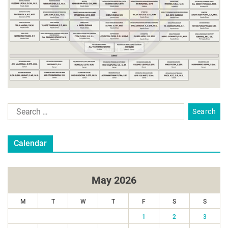
Calendar
May 2026
M
T
W
T
F
S
S
1
2
3