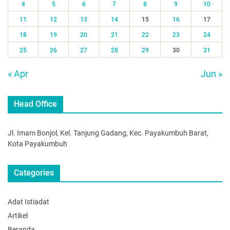
4
5
6
7
8
9
10
11
12
13
14
15
16
17
18
19
20
21
22
23
24
25
26
27
28
29
30
31
« Apr
Jun »
Head Office
Jl. Imam Bonjol, Kel. Tanjung Gadang, Kec. Payakumbuh Barat,
Kota Payakumbuh
Categories
Adat Istiadat
Artikel
Beranda