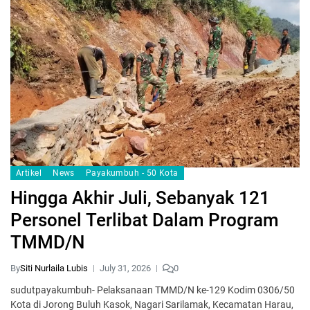
Artikel
News
Payakumbuh - 50 Kota
Hingga Akhir Juli, Sebanyak 121
Personel Terlibat Dalam Program
TMMD/N
By
Siti Nurlaila Lubis
July 31, 2026
0
sudutpayakumbuh- Pelaksanaan TMMD/N ke-129 Kodim 0306/50
Kota di Jorong Buluh Kasok, Nagari Sarilamak, Kecamatan Harau,