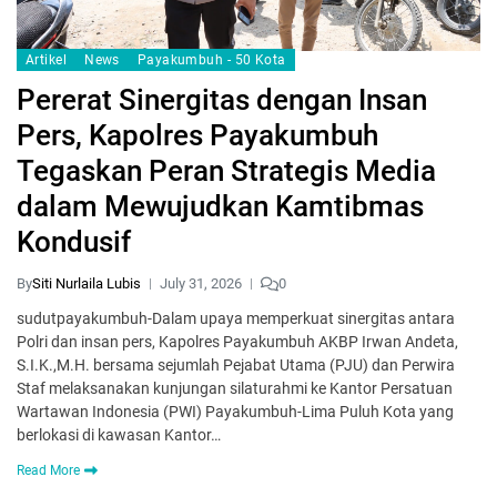
Artikel
News
Payakumbuh - 50 Kota
Pererat Sinergitas dengan Insan
Pers, Kapolres Payakumbuh
Tegaskan Peran Strategis Media
dalam Mewujudkan Kamtibmas
Kondusif
By
Siti Nurlaila Lubis
July 31, 2026
0
sudutpayakumbuh-Dalam upaya memperkuat sinergitas antara
Polri dan insan pers, Kapolres Payakumbuh AKBP Irwan Andeta,
S.I.K.,M.H. bersama sejumlah Pejabat Utama (PJU) dan Perwira
Staf melaksanakan kunjungan silaturahmi ke Kantor Persatuan
Wartawan Indonesia (PWI) Payakumbuh-Lima Puluh Kota yang
berlokasi di kawasan Kantor…
Read More