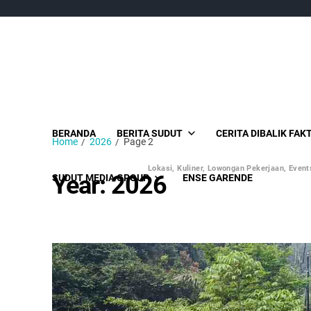
BERANDA
BERITA SUDUT
CERITA DIBALIK FAK
Home
2026
Page 2
Lokasi, Kuliner, Lowongan Pekerjaan, Events
Year:
2026
SUDUT MEDIA GROUP
ENSE GARENDE