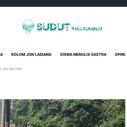
Sudut Payakumbuh
Creative Independent Media
TA
KOLOM JON LADIANG
SISWA MENULIS SASTRA
OPINI
, dan lain-lain