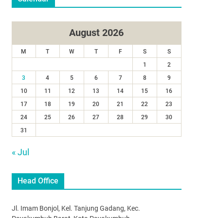
August 2026
M
T
W
T
F
S
S
1
2
3
4
5
6
7
8
9
10
11
12
13
14
15
16
17
18
19
20
21
22
23
24
25
26
27
28
29
30
31
« Jul
Head Office
Jl. Imam Bonjol, Kel. Tanjung Gadang, Kec.