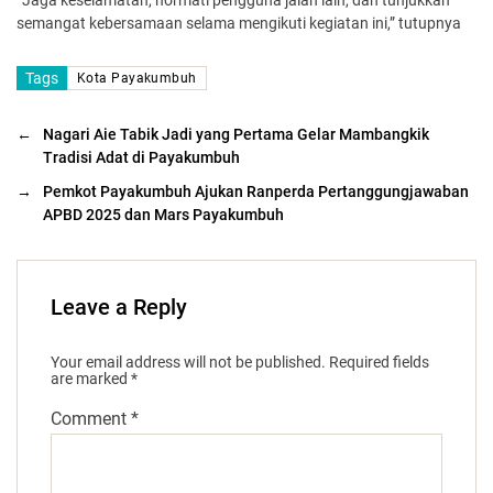
“Jaga keselamatan, hormati pengguna jalan lain, dan tunjukkan
semangat kebersamaan selama mengikuti kegiatan ini,” tutupnya
Tags
Kota Payakumbuh
←
Nagari Aie Tabik Jadi yang Pertama Gelar Mambangkik
Tradisi Adat di Payakumbuh
→
Pemkot Payakumbuh Ajukan Ranperda Pertanggungjawaban
APBD 2025 dan Mars Payakumbuh
Leave a Reply
Your email address will not be published.
Required fields
are marked
*
Comment
*