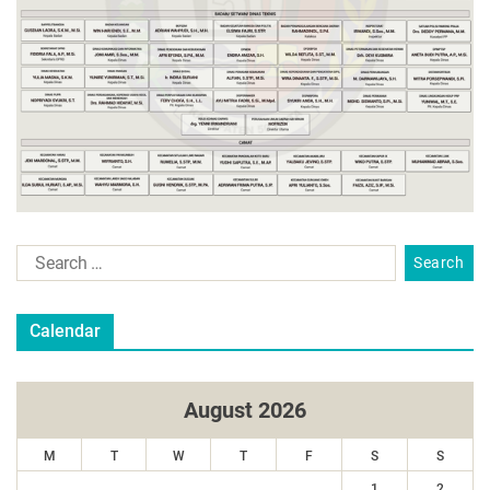
Calendar
August 2026
M
T
W
T
F
S
S
1
2