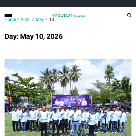
Home
2026
May
10
Day:
May 10, 2026