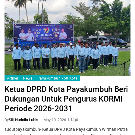
Artikel
News
Payakumbuh - 50 Kota
Ketua DPRD Kota Payakumbuh Beri
Dukungan Untuk Pengurus KORMI
Periode 2026-2031
By
Siti Nurlaila Lubis
May 10, 2026
0
sudutpayakumbuh- Ketua DPRD Kota Pa­yakumbuh Wirman Putra