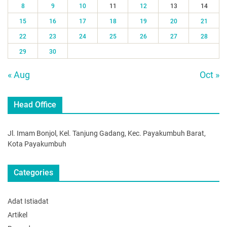
8
9
10
11
12
13
14
15
16
17
18
19
20
21
22
23
24
25
26
27
28
29
30
« Aug
Oct »
Head Office
Jl. Imam Bonjol, Kel. Tanjung Gadang, Kec. Payakumbuh Barat,
Kota Payakumbuh
Categories
Adat Istiadat
Artikel