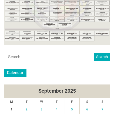
Calendar
September 2025
M
T
W
T
F
S
S
1
2
3
4
5
6
7