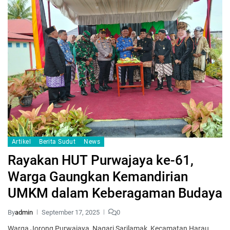
Artikel
Berita Sudut
News
Rayakan HUT Purwajaya ke-61,
Warga Gaungkan Kemandirian
UMKM dalam Keberagaman Budaya
By
admin
September 17, 2025
0
Warga Jorong Purwajaya, Nagari Sarilamak, Kecamatan Harau,