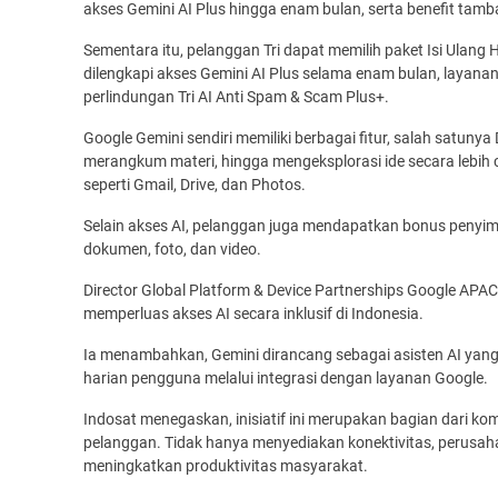
akses Gemini AI Plus hingga enam bulan, serta benefit tam
Sementara itu, pelanggan Tri dapat memilih paket Isi Ulan
dilengkapi akses Gemini AI Plus selama enam bulan, layanan
perlindungan Tri AI Anti Spam & Scam Plus+.
Google Gemini sendiri memiliki berbagai fitur, salah satu
merangkum materi, hingga mengeksplorasi ide secara lebih c
seperti Gmail, Drive, dan Photos.
Selain akses AI, pelanggan juga mendapatkan bonus penyi
dokumen, foto, dan video.
Director Global Platform & Device Partnerships Google APAC
memperluas akses AI secara inklusif di Indonesia.
Ia menambahkan, Gemini dirancang sebagai asisten AI yang 
harian pengguna melalui integrasi dengan layanan Google.
Indosat menegaskan, inisiatif ini merupakan bagian dari k
pelanggan. Tidak hanya menyediakan konektivitas, perusah
meningkatkan produktivitas masyarakat.