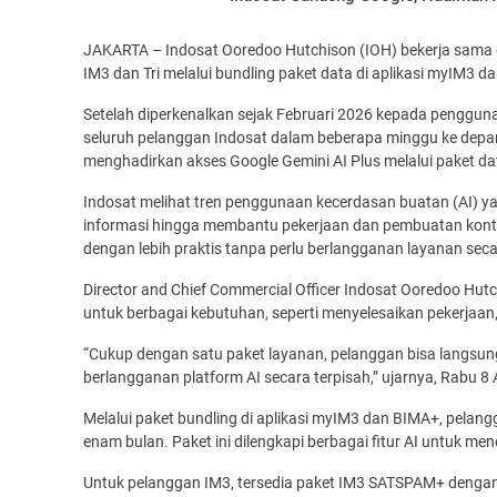
JAKARTA – Indosat Ooredoo Hutchison (IOH) bekerja sama
IM3 dan Tri melalui bundling paket data di aplikasi myIM3 d
Setelah diperkenalkan sejak Februari 2026 kepada pengguna 
seluruh pelanggan Indosat dalam beberapa minggu ke depan.
menghadirkan akses Google Gemini AI Plus melalui paket da
Indosat melihat tren penggunaan kecerdasan buatan (AI) yan
informasi hingga membantu pekerjaan dan pembuatan konten.
dengan lebih praktis tanpa perlu berlangganan layanan seca
Director and Chief Commercial Officer Indosat Ooredoo Hut
untuk berbagai kebutuhan, seperti menyelesaikan pekerjaan, 
“Cukup dengan satu paket layanan, pelanggan bisa langsun
berlangganan platform AI secara terpisah,” ujarnya, Rabu 8 
Melalui paket bundling di aplikasi myIM3 dan BIMA+, pelan
enam bulan. Paket ini dilengkapi berbagai fitur AI untuk me
Untuk pelanggan IM3, tersedia paket IM3 SATSPAM+ dengan