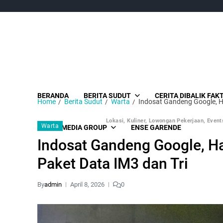
BERANDA
BERITA SUDUT
CERITA DIBALIK FAK
Home
Berita Sudut
Warta
Indosat Gandeng Google, H
Lokasi, Kuliner, Lowongan Pekerjaan, Events
Warta
SUDUT MEDIA GROUP
ENSE GARENDE
Indosat Gandeng Google, H
Paket Data IM3 dan Tri
By
admin
April 8, 2026
0