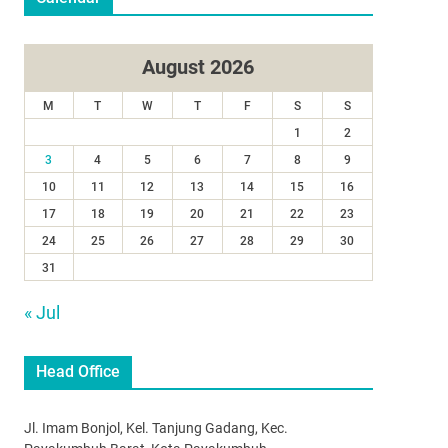
August 2026
M
T
W
T
F
S
S
1
2
3
4
5
6
7
8
9
10
11
12
13
14
15
16
17
18
19
20
21
22
23
24
25
26
27
28
29
30
31
« Jul
Head Office
Jl. Imam Bonjol, Kel. Tanjung Gadang, Kec.