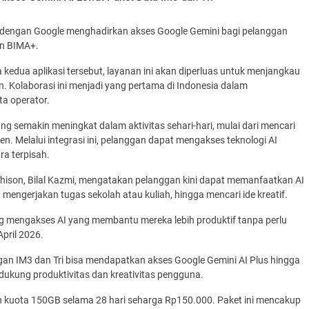
 dengan Google menghadirkan akses Google Gemini bagi pelanggan
an BIMA+.
kedua aplikasi tersebut, layanan ini akan diperluas untuk menjangkau
 Kolaborasi ini menjadi yang pertama di Indonesia dalam
ta operator.
g semakin meningkat dalam aktivitas sehari-hari, mulai dari mencari
 Melalui integrasi ini, pelanggan dapat mengakses teknologi AI
ra terpisah.
chison, Bilal Kazmi, mengatakan pelanggan kini dapat memanfaatkan AI
mengerjakan tugas sekolah atau kuliah, hingga mencari ide kreatif.
g mengakses AI yang membantu mereka lebih produktif tanpa perlu
April 2026.
ggan IM3 dan Tri bisa mendapatkan akses Google Gemini AI Plus hingga
ndukung produktivitas dan kreativitas pengguna.
 kuota 150GB selama 28 hari seharga Rp150.000. Paket ini mencakup