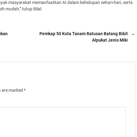
nyak masyarakat memanfaatkan AI dalam kehidupan sehari-hari, serta
h mudah,” tutup Bilal.
ukan
Pemkap 50 Kota Tanam Ratusan Batang Bibit
→
Alpukat Jenis Miki
ds are marked
*