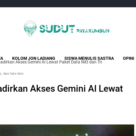
Sudut Payakumbuh
Creative Independent Media
TA
KOLOM JON LADIANG
SISWA MENULIS SASTRA
OPINI
adirkan Akses Gemini AI Lewat Paket Data IM3 dan Tri
, dan lain-lain
adirkan Akses Gemini AI Lewat