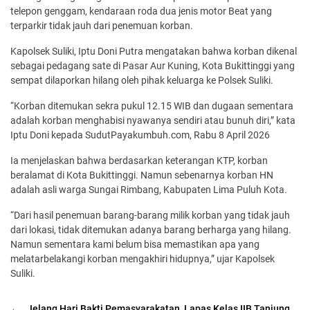
telepon genggam, kendaraan roda dua jenis motor Beat yang
terparkir tidak jauh dari penemuan korban.
Kapolsek Suliki, Iptu Doni Putra mengatakan bahwa korban dikenal
sebagai pedagang sate di Pasar Aur Kuning, Kota Bukittinggi yang
sempat dilaporkan hilang oleh pihak keluarga ke Polsek Suliki.
“Korban ditemukan sekra pukul 12.15 WIB dan dugaan sementara
adalah korban menghabisi nyawanya sendiri atau bunuh diri,” kata
Iptu Doni kepada SudutPayakumbuh.com, Rabu 8 April 2026
Ia menjelaskan bahwa berdasarkan keterangan KTP, korban
beralamat di Kota Bukittinggi. Namun sebenarnya korban HN
adalah asli warga Sungai Rimbang, Kabupaten Lima Puluh Kota.
“Dari hasil penemuan barang-barang milik korban yang tidak jauh
dari lokasi, tidak ditemukan adanya barang berharga yang hilang.
Namun sementara kami belum bisa memastikan apa yang
melatarbelakangi korban mengakhiri hidupnya,” ujar Kapolsek
Suliki.
←
Jelang Hari Bakti Pemasyarakatan, Lapas Kelas IIB Tanjung